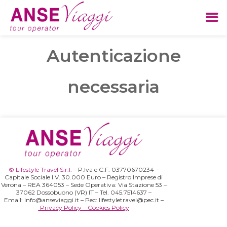
Autenticazione
Skip
to
necessaria
content
© Lifestyle Travel S.r.l
.
– P.Iva e C.F. 03770670234 –
Capitale Sociale I.V. 30.000 Euro – Registro Imprese di
Verona – REA 364053 –
Sede Operativa: Via Stazione 53 –
37062 Dossobuono (VR) IT
– Tel.
045.7514637
–
Email:
info@anseviaggi.it
– Pec:
lifestyletravel@pec.it
–
Privacy Policy
–
Cookies Policy