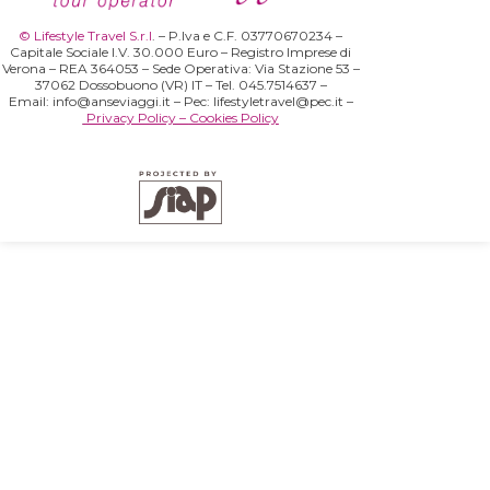
© Lifestyle Travel S.r.l
.
– P.Iva e C.F. 03770670234 –
Capitale Sociale I.V. 30.000 Euro – Registro Imprese di
Verona – REA 364053 –
Sede Operativa: Via Stazione 53 –
37062 Dossobuono (VR) IT
– Tel.
045.7514637
–
Email:
info@anseviaggi.it
– Pec:
lifestyletravel@pec.it
–
Privacy Policy
–
Cookies Policy